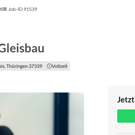
t
Job-ID 91539
 Gleisbau
bis, Thüringen 37339
Vollzeit
Jetz