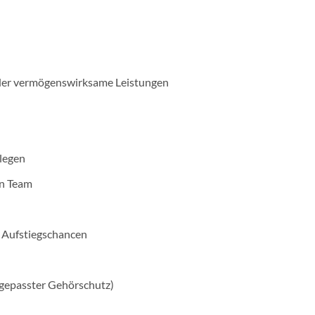
oder vermögenswirksame Leistungen
llegen
en Team
 Aufstiegschancen
gepasster Gehörschutz)