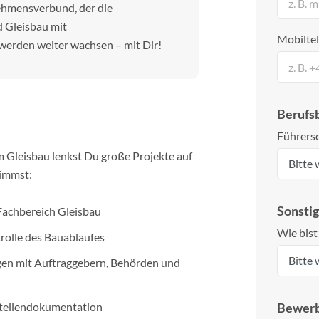
nehmensverbund, der die
 Gleisbau mit
Mobilte
werden weiter wachsen – mit Dir!
Berufs
Führersc
m Gleisbau lenkst Du große Projekte auf
nimmst:
Sonsti
Fachbereich Gleisbau
Wie bis
rolle des Bauablaufes
en mit Auftraggebern, Behörden und
stellendokumentation
Bewer