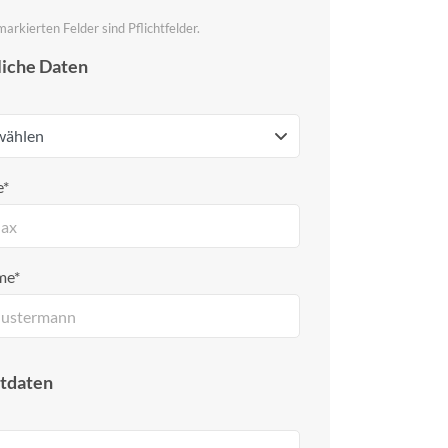
 markierten Felder sind Pflichtfelder.
liche Daten
e*
me*
tdaten