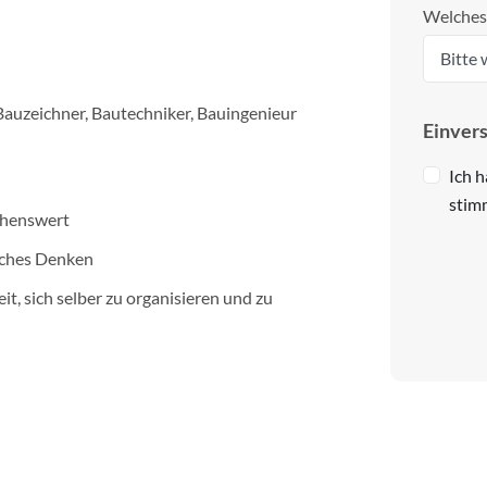
Welches
auzeichner, Bautechniker, Bauingenieur
Einver
Ich 
stimm
chenswert
sches Denken
it, sich selber zu organisieren und zu